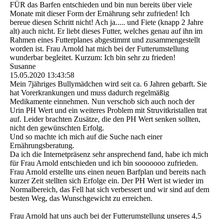
FÜR das Barfen entschieden und bin nun bereits über viele
Monate mit dieser Form der Ernährung sehr zufrieden! Ich
bereue diesen Schritt nicht! Ach ja..... und Fiete (knapp 2 Jahre
alt) auch nicht. Er liebt dieses Futter, welches genau auf ihn im
Rahmen eines Futterplanes abgestimmt und zusammengestellt
worden ist. Frau Arnold hat mich bei der Futterumstellung
wunderbar begleitet. Kurzum: Ich bin sehr zu frieden!
Susanne
15.05.2020
13:43:58
Mein 7jähriges Bullymädchen wird seit ca. 6 Jahren gebarft. Sie
hat Vorerkrankungen und muss dadurch regelmäßig
Medikamente einnehmen. Nun verschob sich auch noch der
Urin PH Wert und ein weiteres Problem mit Struvitkristallen trat
auf. Leider brachten Zusätze, die den PH Wert senken sollten,
nicht den gewünschten Erfolg.
Und so machte ich mich auf die Suche nach einer
Ernährungsberatung.
Da ich die Internetpräsenz sehr ansprechend fand, habe ich mich
für Frau Arnold entschieden und ich bin sooooooo zufrieden.
Frau Arnold erstellte uns einen neuen Barfplan und bereits nach
kurzer Zeit stellten sich Erfolge ein. Der PH Wert ist wieder im
Normalbereich, das Fell hat sich verbessert und wir sind auf dem
besten Weg, das Wunschgewicht zu erreichen.
Frau Arnold hat uns auch bei der Futterumstellung unseres 4,5