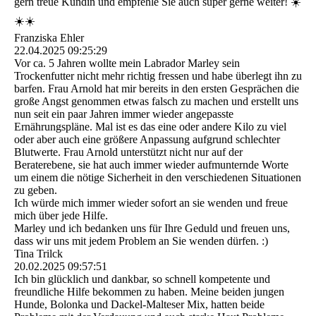
gern treue Kundin und empfehle Sie auch super gerne weiter! ☀️
☀️☀️
Franziska Ehler
22.04.2025
09:25:29
Vor ca. 5 Jahren wollte mein Labrador Marley sein
Trockenfutter nicht mehr richtig fressen und habe überlegt ihn zu
barfen. Frau Arnold hat mir bereits in den ersten Gesprächen die
große Angst genommen etwas falsch zu machen und erstellt uns
nun seit ein paar Jahren immer wieder angepasste
Ernährungspläne. Mal ist es das eine oder andere Kilo zu viel
oder aber auch eine größere Anpassung aufgrund schlechter
Blutwerte. Frau Arnold unterstützt nicht nur auf der
Beraterebene, sie hat auch immer wieder aufmunternde Worte
um einem die nötige Sicherheit in den verschiedenen Situationen
zu geben.
Ich würde mich immer wieder sofort an sie wenden und freue
mich über jede Hilfe.
Marley und ich bedanken uns für Ihre Geduld und freuen uns,
dass wir uns mit jedem Problem an Sie wenden dürfen. :)
Tina Trilck
20.02.2025
09:57:51
Ich bin glücklich und dankbar, so schnell kompetente und
freundliche Hilfe bekommen zu haben. Meine beiden jungen
Hunde, Bolonka und Dackel-Malteser Mix, hatten beide