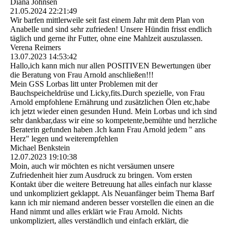
Diana Johnsen
21.05.2024
22:21:49
Wir barfen mittlerweile seit fast einem Jahr mit dem Plan von
Anabelle und sind sehr zufrieden! Unsere Hündin frisst endlich
täglich und gerne ihr Futter, ohne eine Mahlzeit auszulassen.
Verena Reimers
13.07.2023
14:53:42
Hallo,ich kann mich nur allen POSITIVEN Bewertungen über
die Beratung von Frau Arnold anschließen!!!
Mein GSS Lorbas litt unter Problemen mit der
Bauchspeicheldrüse und Licky,fits.Durch spezielle, von Frau
Arnold empfohlene Ernährung und zusätzlichen Ölen etc,habe
ich jetzt wieder einen gesunden Hund. Mein Lorbas und ich sind
sehr dankbar,dass wir eine so kompetente,bemühte und herzliche
Beraterin gefunden haben .Ich kann Frau Arnold jedem " ans
Herz" legen und weiterempfehlen
Michael Benkstein
12.07.2023
19:10:38
Moin, auch wir möchten es nicht versäumen unsere
Zufriedenheit hier zum Ausdruck zu bringen. Vom ersten
Kontakt über die weitere Betreuung hat alles einfach nur klasse
und unkompliziert geklappt. Als Neuanfänger beim Thema Barf
kann ich mir niemand anderen besser vorstellen die einen an die
Hand nimmt und alles erklärt wie Frau Arnold. Nichts
unkompliziert, alles verständlich und einfach erklärt, die