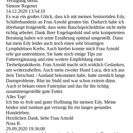
Verfügung stehst.
Simone Regener
14.12.2020
13:54:10
Es war ein großes Glück, dass ich mit meinen Seniorrüden Edy,
Schäferhundmix an Frau Arnold geraten bin. Dadurch habe ich
überhaupt festgestellt, dass seine Bauchspeicheldrüse nicht mehr
richtig arbeitet. Dank Ihrer Engelsgeduld und sehr kompetenten
Beratung haben wir seine Ernährung optimal umgestellt. Dann
hat mein Edy leider auch noch einen sehr bösartigen
Lymphdrüsen Krebs. Auch hierbei konnte mich Frau Arnold
sehr gut unterstützen. Sie hatte noch einige Tips zur
Futterergänzung und eine weitere Empfehlung einer
Tierheilpraktikerin. Frau Arnold macht sich wirklich Gedanken,
um weiterzuhelfen. Auch mein zweiter Hund Luca, den ich aus
dem Tierschutz / Ausland bekommen habe, hatte ziemlich lange
Darmprobleme, Blut im Stuhl und war schon extrem dünn.
Auch er bekam einen Futterplan und das für ihn richtig
zusammengestellte gute Futter.
Alles Top!
Ich bin so froh und guter Hoffnung für meinen Edy. Meine
beiden sind rundum gut versorgt für ein langes gesundes
Hundeleben.
Herzlichen Dank, liebe Frau Arnold
Nora B.
29.09.2020
19:36:00