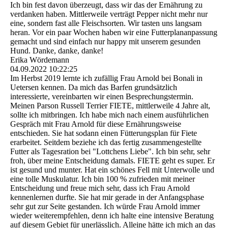
Ich bin fest davon überzeugt, dass wir das der Ernährung zu
verdanken haben. Mittlerweile verträgt Pepper nicht mehr nur
eine, sondern fast alle Fleischsorten. Wir tasten uns langsam
heran. Vor ein paar Wochen haben wir eine Futterplananpassung
gemacht und sind einfach nur happy mit unserem gesunden
Hund. Danke, danke, danke!
Erika Wördemann
04.09.2022
10:22:25
Im Herbst 2019 lernte ich zufällig Frau Arnold bei Bonali in
Uetersen kennen. Da mich das Barfen grundsätzlich
interessierte, vereinbarten wir einen Besprechungstermin.
Meinen Parson Russell Terrier FIETE, mittlerweile 4 Jahre alt,
sollte ich mitbringen. Ich habe mich nach einem ausführlichen
Gespräch mit Frau Arnold für diese Ernährungsweise
entschieden. Sie hat sodann einen Fütterungsplan für Fiete
erarbeitet. Seitdem beziehe ich das fertig zusammengestellte
Futter als Tagesration bei "Lottchens Liebe". Ich bin sehr, sehr
froh, über meine Entscheidung damals. FIETE geht es super. Er
ist gesund und munter. Hat ein schönes Fell mit Unterwolle und
eine tolle Muskulatur. Ich bin 100 % zufrieden mit meiner
Entscheidung und freue mich sehr, dass ich Frau Arnold
kennenlernen durfte. Sie hat mir gerade in der Anfangsphase
sehr gut zur Seite gestanden. Ich würde Frau Arnold immer
wieder weiterempfehlen, denn ich halte eine intensive Beratung
auf diesem Gebiet für unerlässlich. Alleine hätte ich mich an das