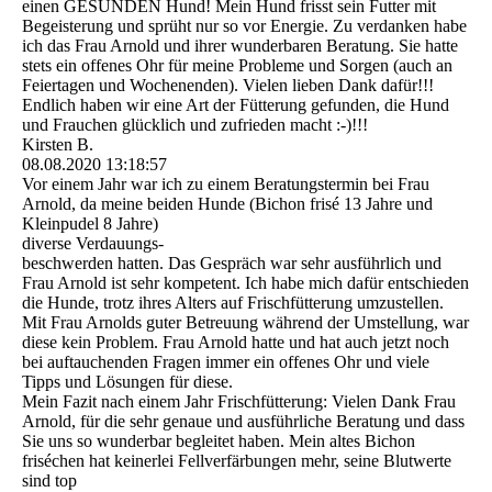
einen GESUNDEN Hund! Mein Hund frisst sein Futter mit
Begeisterung und sprüht nur so vor Energie. Zu verdanken habe
ich das Frau Arnold und ihrer wunderbaren Beratung. Sie hatte
stets ein offenes Ohr für meine Probleme und Sorgen (auch an
Feiertagen und Wochenenden). Vielen lieben Dank dafür!!!
Endlich haben wir eine Art der Fütterung gefunden, die Hund
und Frauchen glücklich und zufrieden macht :-)!!!
Kirsten B.
08.08.2020
13:18:57
Vor einem Jahr war ich zu einem Beratungstermin bei Frau
Arnold, da meine beiden Hunde (Bichon frisé 13 Jahre und
Kleinpudel 8 Jahre)
diverse Verdauungs-
beschwerden hatten. Das Gespräch war sehr ausführlich und
Frau Arnold ist sehr kompetent. Ich habe mich dafür entschieden
die Hunde, trotz ihres Alters auf Frischfütterung umzustellen.
Mit Frau Arnolds guter Betreuung während der Umstellung, war
diese kein Problem. Frau Arnold hatte und hat auch jetzt noch
bei auftauchenden Fragen immer ein offenes Ohr und viele
Tipps und Lösungen für diese.
Mein Fazit nach einem Jahr Frischfütterung: Vielen Dank Frau
Arnold, für die sehr genaue und ausführliche Beratung und dass
Sie uns so wunderbar begleitet haben. Mein altes Bichon
friséchen hat keinerlei Fellverfärbungen mehr, seine Blutwerte
sind top