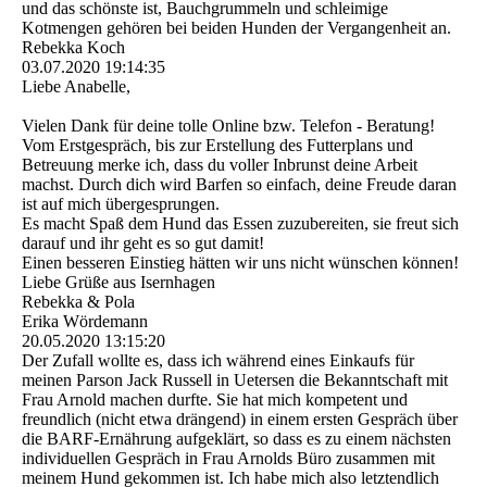
und das schönste ist, Bauchgrummeln und schleimige
Kotmengen gehören bei beiden Hunden der Vergangenheit an.
Rebekka Koch
03.07.2020
19:14:35
Liebe Anabelle,
Vielen Dank für deine tolle Online bzw. Telefon - Beratung!
Vom Erstgespräch, bis zur Erstellung des Futterplans und
Betreuung merke ich, dass du voller Inbrunst deine Arbeit
machst. Durch dich wird Barfen so einfach, deine Freude daran
ist auf mich übergesprungen.
Es macht Spaß dem Hund das Essen zuzubereiten, sie freut sich
darauf und ihr geht es so gut damit!
Einen besseren Einstieg hätten wir uns nicht wünschen können!
Liebe Grüße aus Isernhagen
Rebekka & Pola
Erika Wördemann
20.05.2020
13:15:20
Der Zufall wollte es, dass ich während eines Einkaufs für
meinen Parson Jack Russell in Uetersen die Bekanntschaft mit
Frau Arnold machen durfte. Sie hat mich kompetent und
freundlich (nicht etwa drängend) in einem ersten Gespräch über
die BARF-Ernährung aufgeklärt, so dass es zu einem nächsten
individuellen Gespräch in Frau Arnolds Büro zusammen mit
meinem Hund gekommen ist. Ich habe mich also letztendlich