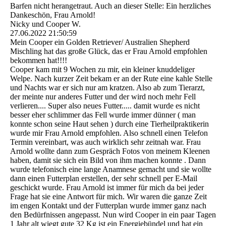
Barfen nicht herangetraut. Auch an dieser Stelle: Ein herzliches
Dankeschön, Frau Arnold!
Nicky und Cooper W.
27.06.2022
21:50:59
Mein Cooper ein Golden Retriever/ Australien Shepherd
Mischling hat das große Glück, das er Frau Arnold empfohlen
bekommen hat!!!!
Cooper kam mit 9 Wochen zu mir, ein kleiner knuddeliger
Welpe. Nach kurzer Zeit bekam er an der Rute eine kahle Stelle
und Nachts war er sich nur am kratzen. Also ab zum Tierarzt,
der meinte nur anderes Futter und der wird noch mehr Fell
verlieren.... Super also neues Futter..... damit wurde es nicht
besser eher schlimmer das Fell wurde immer dünner ( man
konnte schon seine Haut sehen ) durch eine Tierheilpraktikerin
wurde mir Frau Arnold empfohlen. Also schnell einen Telefon
Termin vereinbart, was auch wirklich sehr zeitnah war. Frau
Arnold wollte dann zum Gespräch Fotos von meinem Kleenen
haben, damit sie sich ein Bild von ihm machen konnte . Dann
wurde telefonisch eine lange Anamnese gemacht und sie wollte
dann einen Futterplan erstellen, der sehr schnell per E-Mail
geschickt wurde. Frau Arnold ist immer für mich da bei jeder
Frage hat sie eine Antwort für mich. Wir waren die ganze Zeit
im engen Kontakt und der Futterplan wurde immer ganz nach
den Bedürfnissen angepasst. Nun wird Cooper in ein paar Tagen
1 Jahr alt wiegt gute 32 Kg ist ein Energiebündel und hat ein