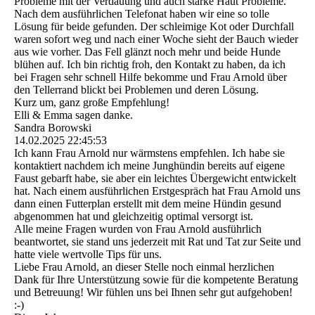
Probleme mit der Verdauung und auch starke Haut Probleme.
Nach dem ausführlichen Telefonat haben wir eine so tolle
Lösung für beide gefunden. Der schleimige Kot oder Durchfall
waren sofort weg und nach einer Woche sieht der Bauch wieder
aus wie vorher. Das Fell glänzt noch mehr und beide Hunde
blühen auf. Ich bin richtig froh, den Kontakt zu haben, da ich
bei Fragen sehr schnell Hilfe bekomme und Frau Arnold über
den Tellerrand blickt bei Problemen und deren Lösung.
Kurz um, ganz große Empfehlung!
Elli & Emma sagen danke.
Sandra Borowski
14.02.2025
22:45:53
Ich kann Frau Arnold nur wärmstens empfehlen. Ich habe sie
kontaktiert nachdem ich meine Junghündin bereits auf eigene
Faust gebarft habe, sie aber ein leichtes Übergewicht entwickelt
hat. Nach einem ausführlichen Erstgespräch hat Frau Arnold uns
dann einen Futterplan erstellt mit dem meine Hündin gesund
abgenommen hat und gleichzeitig optimal versorgt ist.
Alle meine Fragen wurden von Frau Arnold ausführlich
beantwortet, sie stand uns jederzeit mit Rat und Tat zur Seite und
hatte viele wertvolle Tips für uns.
Liebe Frau Arnold, an dieser Stelle noch einmal herzlichen
Dank für Ihre Unterstützung sowie für die kompetente Beratung
und Betreuung! Wir fühlen uns bei Ihnen sehr gut aufgehoben!
:-)