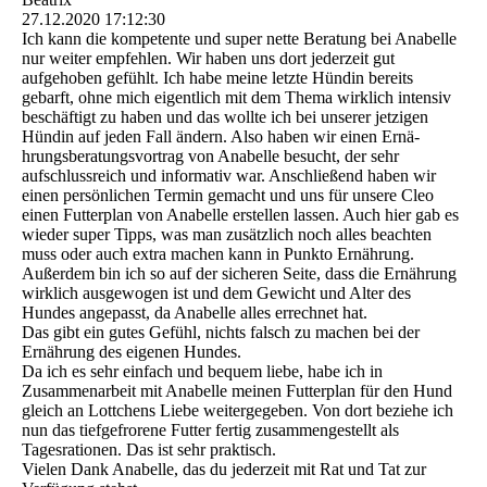
27.12.2020
17:12:30
Ich kann die kompetente und super nette Beratung bei Anabelle
nur weiter empfehlen. Wir haben uns dort jederzeit gut
aufgehoben gefühlt. Ich habe meine letzte Hündin bereits
gebarft, ohne mich eigentlich mit dem Thema wirklich intensiv
beschäftigt zu haben und das wollte ich bei unserer jetzigen
Hündin auf jeden Fall ändern. Also haben wir einen Ernä­
hrungsberatungsvortrag von Anabelle besucht, der sehr
aufschlussreich und informativ war. Anschließend haben wir
einen persönlichen Termin gemacht und uns für unsere Cleo
einen Futterplan von Anabelle erstellen lassen. Auch hier gab es
wieder super Tipps, was man zusätzlich noch alles beachten
muss oder auch extra machen kann in Punkto Ernährung.
Außerdem bin ich so auf der sicheren Seite, dass die Ernährung
wirklich ausgewogen ist und dem Gewicht und Alter des
Hundes angepasst, da Anabelle alles errechnet hat.
Das gibt ein gutes Gefühl, nichts falsch zu machen bei der
Ernährung des eigenen Hundes.
Da ich es sehr einfach und bequem liebe, habe ich in
Zusammenarbeit mit Anabelle meinen Futterplan für den Hund
gleich an Lottchens Liebe weitergegeben. Von dort beziehe ich
nun das tiefgefrorene Futter fertig zusammengestellt als
Tagesrationen. Das ist sehr praktisch.
Vielen Dank Anabelle, das du jederzeit mit Rat und Tat zur