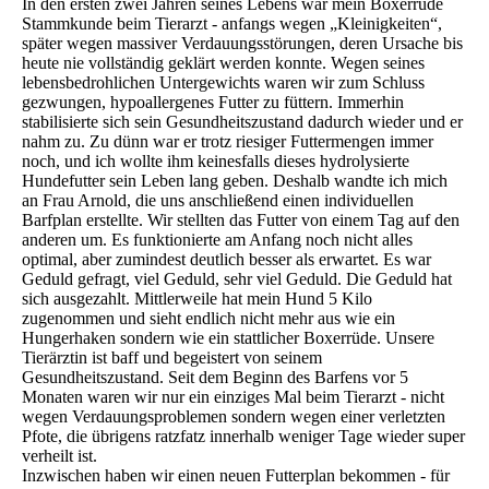
In den ersten zwei Jahren seines Lebens war mein Boxerrüde
Stammkunde beim Tierarzt - anfangs wegen „Kleinigkeiten“,
später wegen massiver Verdauungsstörungen, deren Ursache bis
heute nie vollständig geklärt werden konnte. Wegen seines
lebensbedrohlichen Untergewichts waren wir zum Schluss
gezwungen, hypoallergenes Futter zu füttern. Immerhin
stabilisierte sich sein Gesundheitszustand dadurch wieder und er
nahm zu. Zu dünn war er trotz riesiger Futtermengen immer
noch, und ich wollte ihm keinesfalls dieses hydrolysierte
Hundefutter sein Leben lang geben. Deshalb wandte ich mich
an Frau Arnold, die uns anschließend einen individuellen
Barfplan erstellte. Wir stellten das Futter von einem Tag auf den
anderen um. Es funktionierte am Anfang noch nicht alles
optimal, aber zumindest deutlich besser als erwartet. Es war
Geduld gefragt, viel Geduld, sehr viel Geduld. Die Geduld hat
sich ausgezahlt. Mittlerweile hat mein Hund 5 Kilo
zugenommen und sieht endlich nicht mehr aus wie ein
Hungerhaken sondern wie ein stattlicher Boxerrüde. Unsere
Tierärztin ist baff und begeistert von seinem
Gesundheitszustand. Seit dem Beginn des Barfens vor 5
Monaten waren wir nur ein einziges Mal beim Tierarzt - nicht
wegen Verdauungsproblemen sondern wegen einer verletzten
Pfote, die übrigens ratzfatz innerhalb weniger Tage wieder super
verheilt ist.
Inzwischen haben wir einen neuen Futterplan bekommen - für