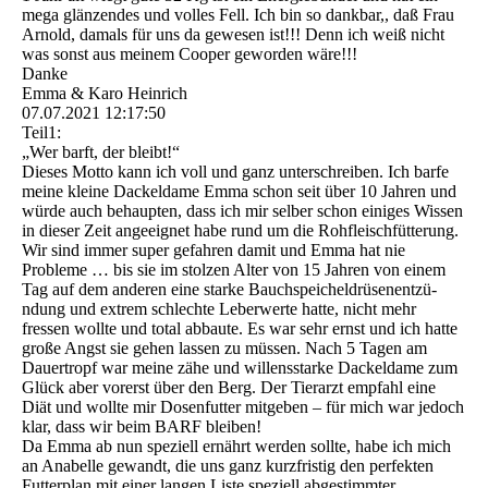
mega glänzendes und volles Fell. Ich bin so dankbar,, daß Frau
Arnold, damals für uns da gewesen ist!!! Denn ich weiß nicht
was sonst aus meinem Cooper geworden wäre!!!
Danke
Emma & Karo Heinrich
07.07.2021
12:17:50
Teil1:
„Wer barft, der bleibt!“
Dieses Motto kann ich voll und ganz unterschreiben. Ich barfe
meine kleine Dackeldame Emma schon seit über 10 Jahren und
würde auch behaupten, dass ich mir selber schon einiges Wissen
in dieser Zeit angeeignet habe rund um die Rohfleischfütterung.
Wir sind immer super gefahren damit und Emma hat nie
Probleme … bis sie im stolzen Alter von 15 Jahren von einem
Tag auf dem anderen eine starke Bauchspeicheldrü­senentzü­
ndung und extrem schlechte Leberwerte hatte, nicht mehr
fressen wollte und total abbaute. Es war sehr ernst und ich hatte
große Angst sie gehen lassen zu müssen. Nach 5 Tagen am
Dauertropf war meine zähe und willensstarke Dackeldame zum
Glück aber vorerst über den Berg. Der Tierarzt empfahl eine
Diät und wollte mir Dosenfutter mitgeben – für mich war jedoch
klar, dass wir beim BARF bleiben!
Da Emma ab nun speziell ernährt werden sollte, habe ich mich
an Anabelle gewandt, die uns ganz kurzfristig den perfekten
Futterplan mit einer langen Liste speziell abgestimmter