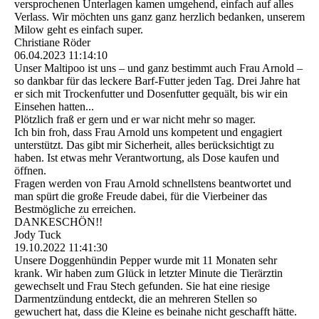
versprochenen Unterlagen kamen umgehend, einfach auf alles
Verlass. Wir möchten uns ganz ganz herzlich bedanken, unserem
Milow geht es einfach super.
Christiane Röder
06.04.2023
11:14:10
Unser Maltipoo ist uns – und ganz bestimmt auch Frau Arnold –
so dankbar für das leckere Barf-Futter jeden Tag. Drei Jahre hat
er sich mit Trockenfutter und Dosenfutter gequält, bis wir ein
Einsehen hatten...
Plötzlich fraß er gern und er war nicht mehr so mager.
Ich bin froh, dass Frau Arnold uns kompetent und engagiert
unterstützt. Das gibt mir Sicherheit, alles berücksichtigt zu
haben. Ist etwas mehr Verantwortung, als Dose kaufen und
öffnen.
Fragen werden von Frau Arnold schnellstens beantwortet und
man spürt die große Freude dabei, für die Vierbeiner das
Bestmögliche zu erreichen.
DANKESCHÖN!!
Jody Tuck
19.10.2022
11:41:30
Unsere Doggenhündin Pepper wurde mit 11 Monaten sehr
krank. Wir haben zum Glück in letzter Minute die Tierärztin
gewechselt und Frau Stech gefunden. Sie hat eine riesige
Darmentzündung entdeckt, die an mehreren Stellen so
gewuchert hat, dass die Kleine es beinahe nicht geschafft hätte.