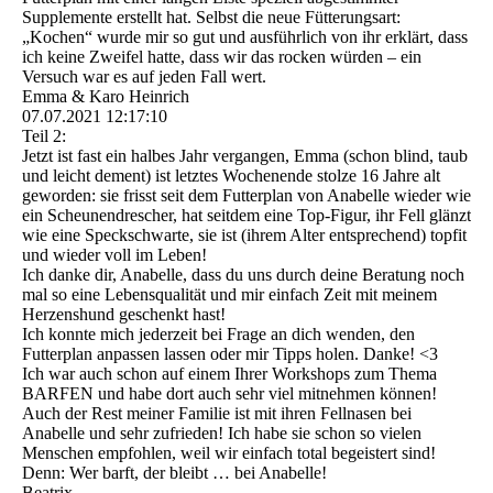
Supplemente erstellt hat. Selbst die neue Fütterungsart:
„Kochen“ wurde mir so gut und ausführlich von ihr erklärt, dass
ich keine Zweifel hatte, dass wir das rocken würden – ein
Versuch war es auf jeden Fall wert.
Emma & Karo Heinrich
07.07.2021
12:17:10
Teil 2:
Jetzt ist fast ein halbes Jahr vergangen, Emma (schon blind, taub
und leicht dement) ist letztes Wochenende stolze 16 Jahre alt
geworden: sie frisst seit dem Futterplan von Anabelle wieder wie
ein Scheunendrescher, hat seitdem eine Top-Figur, ihr Fell glänzt
wie eine Speckschwarte, sie ist (ihrem Alter entsprechend) topfit
und wieder voll im Leben!
Ich danke dir, Anabelle, dass du uns durch deine Beratung noch
mal so eine Lebensqualität und mir einfach Zeit mit meinem
Herzenshund geschenkt hast!
Ich konnte mich jederzeit bei Frage an dich wenden, den
Futterplan anpassen lassen oder mir Tipps holen. Danke! <3
Ich war auch schon auf einem Ihrer Workshops zum Thema
BARFEN und habe dort auch sehr viel mitnehmen können!
Auch der Rest meiner Familie ist mit ihren Fellnasen bei
Anabelle und sehr zufrieden! Ich habe sie schon so vielen
Menschen empfohlen, weil wir einfach total begeistert sind!
Denn: Wer barft, der bleibt … bei Anabelle!
Beatrix