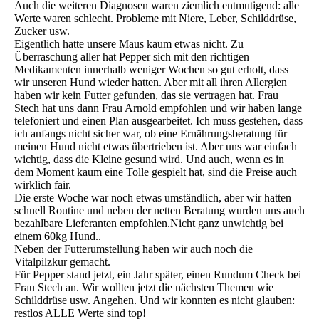
Auch die weiteren Diagnosen waren ziemlich entmutigend: alle
Werte waren schlecht. Probleme mit Niere, Leber, Schilddrüse,
Zucker usw.
Eigentlich hatte unsere Maus kaum etwas nicht. Zu
Überraschung aller hat Pepper sich mit den richtigen
Medikamenten innerhalb weniger Wochen so gut erholt, dass
wir unseren Hund wieder hatten. Aber mit all ihren Allergien
haben wir kein Futter gefunden, das sie vertragen hat. Frau
Stech hat uns dann Frau Arnold empfohlen und wir haben lange
telefoniert und einen Plan ausgearbeitet. Ich muss gestehen, dass
ich anfangs nicht sicher war, ob eine Ernährungsberatung für
meinen Hund nicht etwas übertrieben ist. Aber uns war einfach
wichtig, dass die Kleine gesund wird. Und auch, wenn es in
dem Moment kaum eine Tolle gespielt hat, sind die Preise auch
wirklich fair.
Die erste Woche war noch etwas umständlich, aber wir hatten
schnell Routine und neben der netten Beratung wurden uns auch
bezahlbare Lieferanten empfohlen.Nicht ganz unwichtig bei
einem 60kg Hund..
Neben der Futterumstellung haben wir auch noch die
Vitalpilzkur gemacht.
Für Pepper stand jetzt, ein Jahr später, einen Rundum Check bei
Frau Stech an. Wir wollten jetzt die nächsten Themen wie
Schilddrüse usw. Angehen. Und wir konnten es nicht glauben:
restlos ALLE Werte sind top!