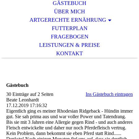
GÄSTEBUCH
ÜBER MICH
ARTGERECHTE ERNÄHRUNG
FUTTERPLAN
FRAGEBOGEN
LEISTUNGEN & PREISE
KONTAKT
Gästebuch
30 Einträge auf 2 Seiten
Ins Gästebuch eintragen
Beate Leonhardt
17.12.2019
17:16:32
Eigentlich ging es meiner Rhodesian Ridgeback - Hündin immer
gut. Sie sah prima aus und war voller Power und Tatendrang.
Bis sie mit 3 Jahren eine Allergie gegen Rind - und auch anderes
Fleisch entwickelte und daher nur noch Pferdefleisch vertrug.
Kein Problem, dann bekommt sie eben Pferd statt Rind......
Denkste! Nach einigen Monaten fiel uns auf, dass sie deutlich