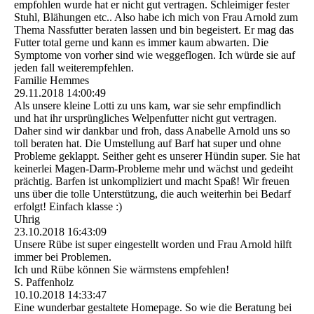
empfohlen wurde hat er nicht gut vertragen. Schleimiger fester
Stuhl, Blähungen etc.. Also habe ich mich von Frau Arnold zum
Thema Nassfutter beraten lassen und bin begeistert. Er mag das
Futter total gerne und kann es immer kaum abwarten. Die
Symptome von vorher sind wie weggeflogen. Ich würde sie auf
jeden fall weiterempfehlen.
Familie Hemmes
29.11.2018
14:00:49
Als unsere kleine Lotti zu uns kam, war sie sehr empfindlich
und hat ihr ursprüngliches Welpenfutter nicht gut vertragen.
Daher sind wir dankbar und froh, dass Anabelle Arnold uns so
toll beraten hat. Die Umstellung auf Barf hat super und ohne
Probleme geklappt. Seither geht es unserer Hündin super. Sie hat
keinerlei Magen-Darm-Probleme mehr und wächst und gedeiht
prächtig. Barfen ist unkompliziert und macht Spaß! Wir freuen
uns über die tolle Unterstützung, die auch weiterhin bei Bedarf
erfolgt! Einfach klasse :)
Uhrig
23.10.2018
16:43:09
Unsere Rübe ist super eingestellt worden und Frau Arnold hilft
immer bei Problemen.
Ich und Rübe können Sie wärmstens empfehlen!
S. Paffenholz
10.10.2018
14:33:47
Eine wunderbar gestaltete Homepage. So wie die Beratung bei