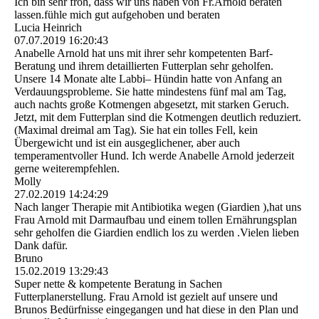
Ich bin sehr froh, dass wir uns haben von Fr.Arnold beraten
lassen.fühle mich gut aufgehoben und beraten
Lucia Heinrich
07.07.2019
16:20:43
Anabelle Arnold hat uns mit ihrer sehr kompetenten Barf-
Beratung und ihrem detaillierten Futterplan sehr geholfen.
Unsere 14 Monate alte Labbi– Hündin hatte von Anfang an
Verdauungsprobleme. Sie hatte mindestens fünf mal am Tag,
auch nachts große Kotmengen abgesetzt, mit starken Geruch.
Jetzt, mit dem Futterplan sind die Kotmengen deutlich reduziert.
(Maximal dreimal am Tag). Sie hat ein tolles Fell, kein
Übergewicht und ist ein ausgeglichener, aber auch
temperamentvoller Hund. Ich werde Anabelle Arnold jederzeit
gerne weiterempfehlen.
Molly
27.02.2019
14:24:29
Nach langer Therapie mit Antibiotika wegen (Giardien ),hat uns
Frau Arnold mit Darmaufbau und einem tollen Ernährungsplan
sehr geholfen die Giardien endlich los zu werden .Vielen lieben
Dank dafür.
Bruno
15.02.2019
13:29:43
Super nette & kompetente Beratung in Sachen
Futterplanerstellung. Frau Arnold ist gezielt auf unsere und
Brunos Bedürfnisse eingegangen und hat diese in den Plan und