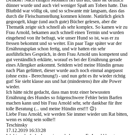
dünner wurde und auch viel weniger Spaß am Toben hatte. Das
Blutbild war völlig ok, und so schwante mir langsam, dass das
durch die Fleischumstellung kommen könnte. Natürlich gleich
gegoogelt, kluge (und auch gute) Bücher gelesen, aber die
Thematik zeigte sich schnell als sehr komplex. So kamen wir zu
Frau Arnold, bekamen auch schnell einen Termin und wurden
eingehend von ihr befragt, wie unser Hund so ist, was er zu
fressen bekommt und so weiter. Ein paar Tage später war der
Ernährungsplan schon fertig, und wir hatten ein sehr
ausführliches Gespräch, in dem Frau Arnold uns kompetent und
gut verständlich erklärte, worauf es bei der Ernährung gerade
eines Allergiker ankommt. Seitdem wird meine Hündin genau
nach Plan gefüttert, dieser wurde auch noch einmal angepasst
(ohne extra - Berechnung!) - und nun geht es ihr wieder richtig
gut! Sie sieht klasse aus und hat (mindestens) ihre alte Power
wieder.
Ich hätte nicht gedacht, dass man trotz einer bewussten
Ernährung des Hundes so folgenschwere Fehler beim Barfen
machen kann und bin Frau Arnold sehr, sehr dankbar für ihre
tolle Beratung (... und meine Hündin erst!!! 😉)
Liebe Frau Arnold, wir werden Sie immer wieder um Rat bitten,
wenn es nötig sein sollte!!
Teschinsky
17.12.2019
16:33:28