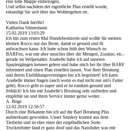
eine tolle Mappe einbezogen.
Und selbst nachdem der eigentliche Plan erstellt wurde,
erkundigt Sie sich über das Wohlergehen etc.
Vielen Dank hierfür!
Katharina Sünnemann
15.02.2019
13:03:29
Ich bin zum ersten Mal Hundebesitzerin und wollte für meinen
kleinen Rocco nur das Beste, damit er gesund und fit
aufwachsen kann. Ich hatte schon früh den Wunsch zu
BARFen, war mir aber unsicher über die Mengen, Zusätze, etc.-
gerade im Welpenalter. Anabelle habe ich auf unseren
Spaziergängen kennen gelern und habe mich bei ihr über BARF
informiert und einen Plan erstellen lassen. Von ihrer Beratung
und ihrem Einfühlungsvermögen bin ich begeistert! Ich kann
Anabelle immer fragen (auch wenn es mal nicht nur um's Futter
geht). Rocco geht es super und er ist rundum gesund und
fröhlich! Ich bin mit Anabelle's Beratung sehr zufrieden und
empfehle sie und ihren Service immer gerne weiter.
A. Böge
12.02.2019
12:56:57
Durch eine Bekannte bin ich auf die Barf Beratung Plus
aufmerksam geworden. Unser Smokey kommt aus dem
Tierheim und ist eher einer der empfindlichen Sorte.
Trockenfutter fand er ganz doof und das Nassfutter was mir